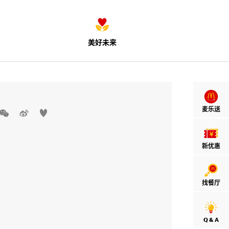
美好未来
麦乐送



新优惠
找餐厅
Q & A