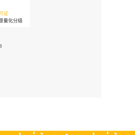
可证
督量化分级
3