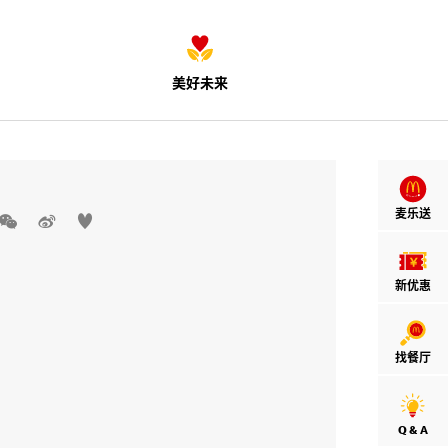
美好未来
麦乐送



新优惠
找餐厅
Q & A