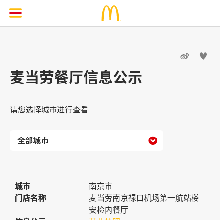


麦当劳餐厅信息公示
请您选择城市进行查看

城市
城市
南京市
门店名称
门店名称
麦当劳南京禄口机场第一航站楼
安检内餐厅