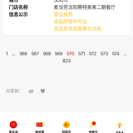
城市
城市
沈阳市
门店名称
门店名称
麦当劳沈阳赛特奥莱二期餐厅
信息公示
信息公示
营业执照
食品经营许可证
食品安全监督量化分级
1
...
566
567
568
569
570
571
572
573
574
...
823


分享到：
麦乐送
新优惠
回首页
找餐厅
Q & A