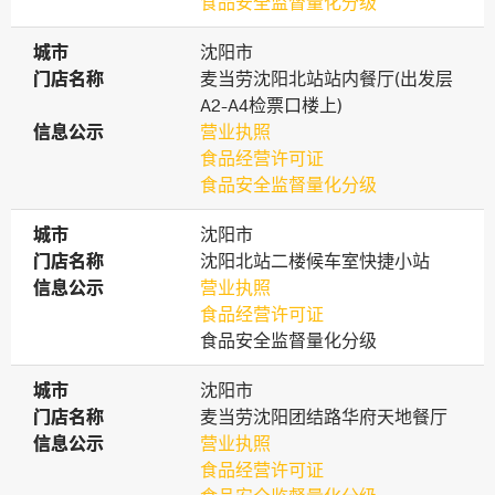
食品安全监督量化分级
城市
城市
沈阳市
门店名称
门店名称
麦当劳沈阳北站站内餐厅(出发层
A2-A4检票口楼上)
信息公示
信息公示
营业执照
食品经营许可证
食品安全监督量化分级
城市
城市
沈阳市
门店名称
门店名称
沈阳北站二楼候车室快捷小站
信息公示
信息公示
营业执照
食品经营许可证
食品安全监督量化分级
城市
城市
沈阳市
门店名称
门店名称
麦当劳沈阳团结路华府天地餐厅
信息公示
信息公示
营业执照
食品经营许可证