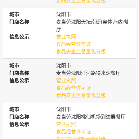
食品安全监督量化分级
城市
城市
沈阳市
门店名称
门店名称
麦当劳沈阳天坛南街(奥体万达)餐
厅
信息公示
信息公示
营业执照
食品经营许可证
食品安全监督量化分级
城市
城市
沈阳市
门店名称
门店名称
麦当劳沈阳汪河路得来速餐厅
信息公示
信息公示
营业执照
食品经营许可证
食品安全监督量化分级
城市
城市
沈阳市
门店名称
门店名称
麦当劳沈阳桃仙机场到达层餐厅
信息公示
信息公示
营业执照
食品经营许可证