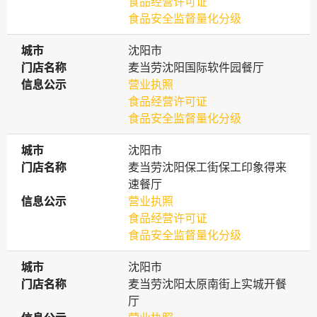
食品经营许可证
食品安全监督量化分级
城市
城市
沈阳市
门店名称
门店名称
麦当劳沈阳国际软件园餐厅
信息公示
信息公示
营业执照
食品经营许可证
食品安全监督量化分级
城市
城市
沈阳市
门店名称
门店名称
麦当劳沈阳保工街保工印象得来
速餐厅
信息公示
信息公示
营业执照
食品经营许可证
食品安全监督量化分级
城市
城市
沈阳市
门店名称
门店名称
麦当劳沈阳太原南街上实城开餐
厅