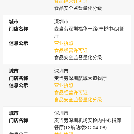
食品经营许可证
食品安全监督量化分级
城市
城市
深圳市
门店名称
门店名称
麦当劳深圳福华一路(卓悦中心)餐
厅
信息公示
信息公示
营业执照
食品经营许可证
食品安全监督量化分级
城市
城市
深圳市
门店名称
门店名称
麦当劳深圳航城大道餐厅
信息公示
信息公示
营业执照
食品经营许可证
食品安全监督量化分级
城市
城市
深圳市
门店名称
门店名称
麦当劳深圳机场安检内中心指廊
餐厅(T3航站楼3C-04-08)