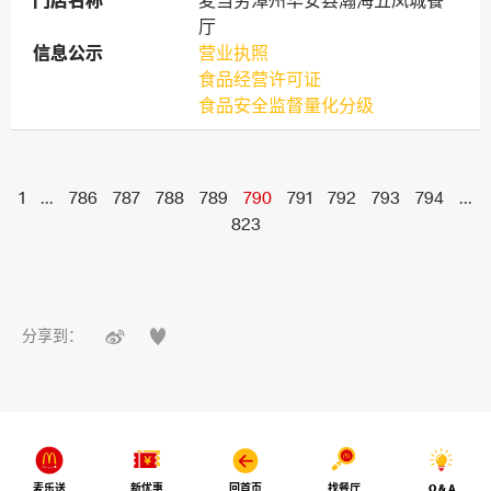
门店名称
门店名称
麦当劳漳州华安县瀚海五凤城餐
厅
信息公示
信息公示
营业执照
食品经营许可证
食品安全监督量化分级
1
...
786
787
788
789
790
791
792
793
794
...
823


分享到：
麦乐送
新优惠
回首页
找餐厅
Q & A