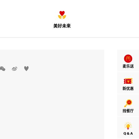
美好未来
麦乐送



新优惠
找餐厅
Q & A