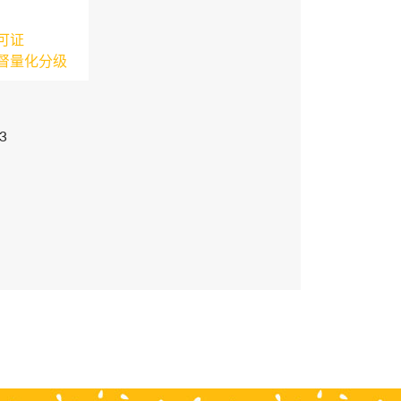
可证
督量化分级
3