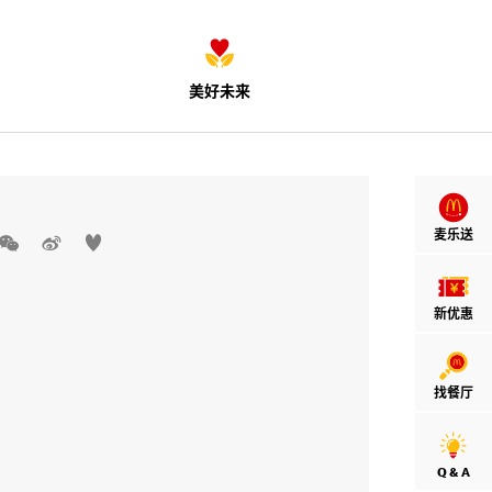
美好未来
麦乐送



新优惠
找餐厅
Q & A