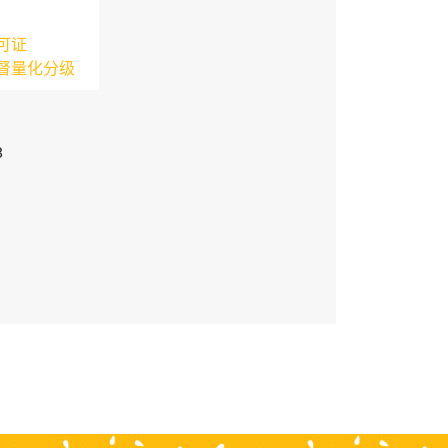
可证
督量化分级
3