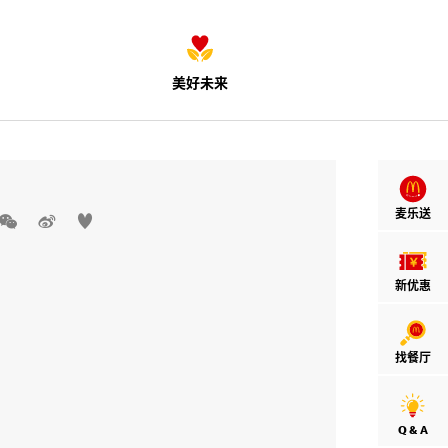
美好未来
麦乐送



新优惠
找餐厅
Q & A