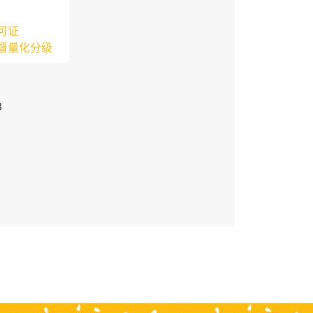
可证
督量化分级
3