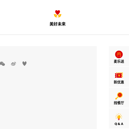
美好未来
麦乐送



新优惠
找餐厅
Q & A