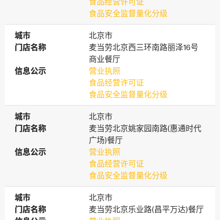
食品经营许可证
食品安全监督量化分级
城市
城市
北京市
门店名称
门店名称
麦当劳北京西三环南路丽泽16号
商业餐厅
信息公示
信息公示
营业执照
食品经营许可证
食品安全监督量化分级
城市
城市
北京市
门店名称
门店名称
麦当劳北京姚家园南路(惠通时代
广场)餐厅
信息公示
信息公示
营业执照
食品经营许可证
食品安全监督量化分级
城市
城市
北京市
门店名称
门店名称
麦当劳北京乐业路(昌平万达)餐厅