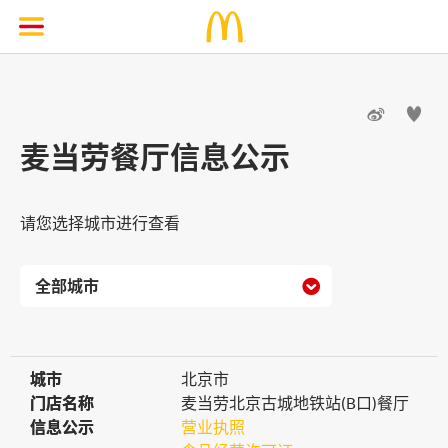


麦当劳餐厅信息公示
请您选择城市进行查看

城市
城市
北京市
门店名称
门店名称
麦当劳北京古城地铁站(B口)餐厅
信息公示
信息公示
营业执照