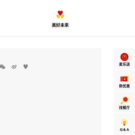
美好未来
麦乐送



新优惠
找餐厅
Q & A