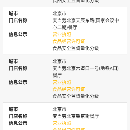
食品安全监督量化分级
城市
城市
北京市
门店名称
门店名称
麦当劳北京天辰东路(国家会议中
心二期)餐厅
信息公示
信息公示
营业执照
食品经营许可证
食品安全监督量化分级
城市
城市
北京市
门店名称
门店名称
麦当劳北京六道口一号(地铁A口)
餐厅
信息公示
信息公示
营业执照
食品经营许可证
食品安全监督量化分级
城市
城市
北京市
门店名称
门店名称
麦当劳北京望京街餐厅
信息公示
信息公示
营业执照