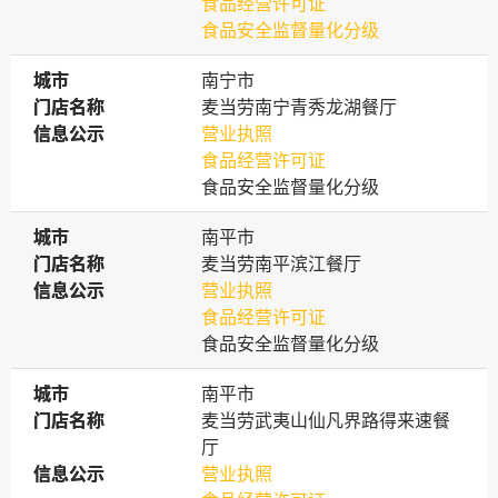
食品经营许可证
食品安全监督量化分级
城市
城市
南宁市
门店名称
门店名称
麦当劳南宁青秀龙湖餐厅
信息公示
信息公示
营业执照
食品经营许可证
食品安全监督量化分级
城市
城市
南平市
门店名称
门店名称
麦当劳南平滨江餐厅
信息公示
信息公示
营业执照
食品经营许可证
食品安全监督量化分级
城市
城市
南平市
门店名称
门店名称
麦当劳武夷山仙凡界路得来速餐
厅
信息公示
信息公示
营业执照