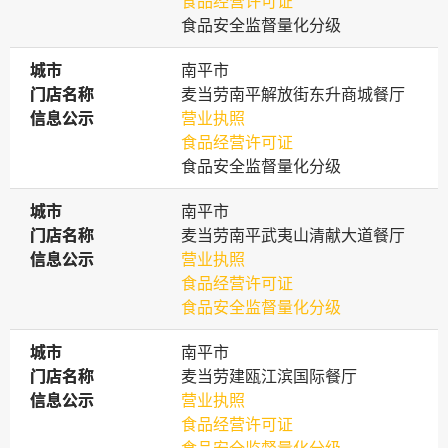
食品经营许可证
食品安全监督量化分级
城市
城市
南平市
门店名称
门店名称
麦当劳南平解放街东升商城餐厅
信息公示
信息公示
营业执照
食品经营许可证
食品安全监督量化分级
城市
城市
南平市
门店名称
门店名称
麦当劳南平武夷山清献大道餐厅
信息公示
信息公示
营业执照
食品经营许可证
食品安全监督量化分级
城市
城市
南平市
门店名称
门店名称
麦当劳建瓯江滨国际餐厅
信息公示
信息公示
营业执照
食品经营许可证