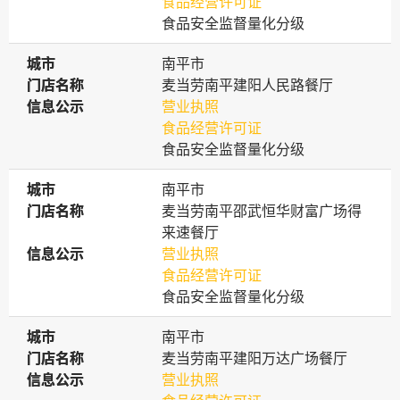
食品经营许可证
食品安全监督量化分级
城市
城市
南平市
门店名称
门店名称
麦当劳南平建阳人民路餐厅
信息公示
信息公示
营业执照
食品经营许可证
食品安全监督量化分级
城市
城市
南平市
门店名称
门店名称
麦当劳南平邵武恒华财富广场得
来速餐厅
信息公示
信息公示
营业执照
食品经营许可证
食品安全监督量化分级
城市
城市
南平市
门店名称
门店名称
麦当劳南平建阳万达广场餐厅
信息公示
信息公示
营业执照