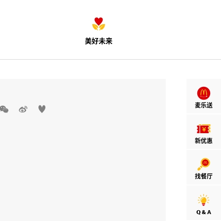
美好未来
麦乐送



新优惠
找餐厅
Q & A