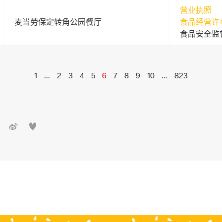
营业执照
麦当劳保定转角公园餐厅
食品经营许
食品安全监
1
...
2
3
4
5
6
7
8
9
10
...
823

