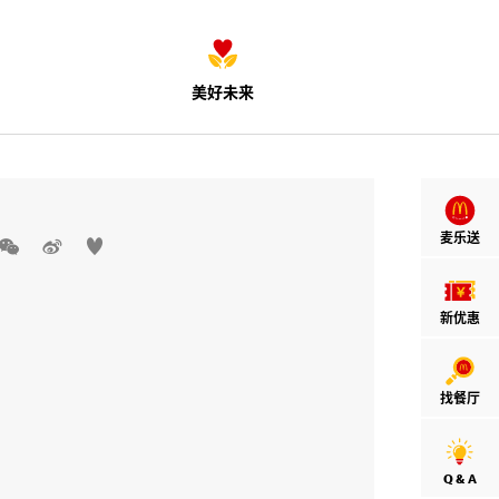
美好未来
麦乐送



新优惠
找餐厅
Q & A