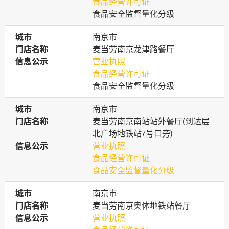
食品经营许可证
食品安全监督量化分级
城市
城市
南京市
门店名称
门店名称
麦当劳南京龙津路餐厅
信息公示
信息公示
营业执照
食品经营许可证
食品安全监督量化分级
城市
城市
南京市
门店名称
门店名称
麦当劳南京南站站外餐厅(到达层
北广场地铁站7号口旁)
信息公示
信息公示
营业执照
食品经营许可证
食品安全监督量化分级
城市
城市
南京市
门店名称
门店名称
麦当劳南京奥体地铁站餐厅
信息公示
信息公示
营业执照