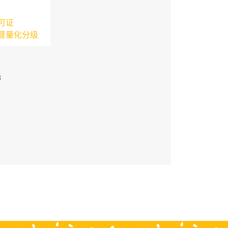
可证
督量化分级
3