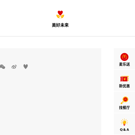
美好未来
麦乐送



新优惠
找餐厅
Q & A