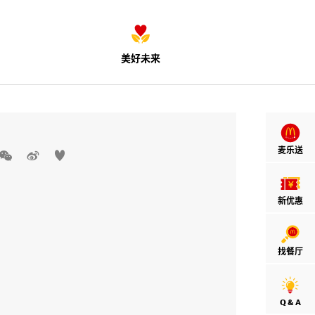
美好未来
麦乐送



新优惠
找餐厅
Q & A