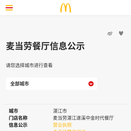


麦当劳餐厅信息公示
请您选择城市进行查看

城市
城市
湛江市
门店名称
门店名称
麦当劳湛江遂溪中金时代餐厅
信息公示
信息公示
营业执照