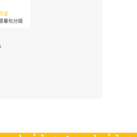
可证
督量化分级
3