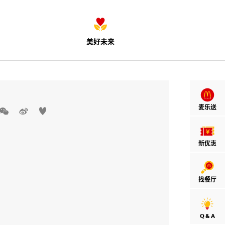
美好未来
麦乐送



新优惠
找餐厅
Q & A