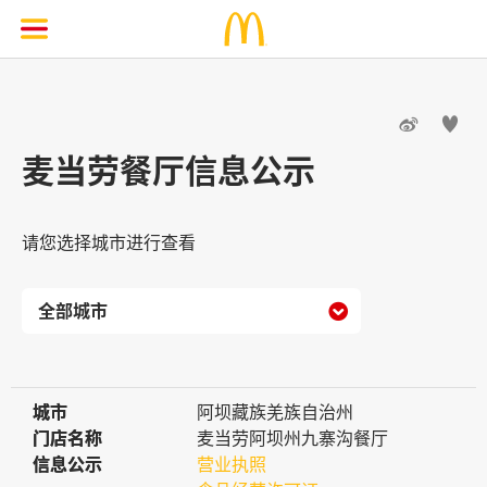


麦当劳餐厅信息公示
请您选择城市进行查看

城市
城市
阿坝藏族羌族自治州
门店名称
门店名称
麦当劳阿坝州九寨沟餐厅
信息公示
信息公示
营业执照