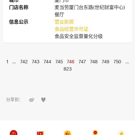
城市
城市
厦门市
门店名称
门店名称
麦当劳厦门台东路(世纪财富中心)
餐厅
信息公示
信息公示
营业执照
食品经营许可证
食品安全监督量化分级
1
...
742
743
744
745
746
747
748
749
750
...
823


分享到：