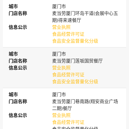
城市
城市
厦门市
门店名称
门店名称
麦当劳厦门环岛干道(会展中心五
期)得来速餐厅
信息公示
信息公示
营业执照
食品经营许可证
食品安全监督量化分级
城市
城市
厦门市
门店名称
门店名称
麦当劳厦门莲坂国贸餐厅
信息公示
信息公示
营业执照
食品经营许可证
食品安全监督量化分级
城市
城市
厦门市
门店名称
门店名称
麦当劳厦门巷南路(翔安商业广场
二期)餐厅
信息公示
信息公示
营业执照
食品经营许可证