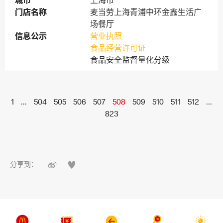
城市
城市
上海市
门店名称
门店名称
麦当劳上海青浦中环金鑫生活广
场餐厅
信息公示
信息公示
营业执照
食品经营许可证
食品安全监督量化分级
1
...
504
505
506
507
508
509
510
511
512
...
823


分享到：