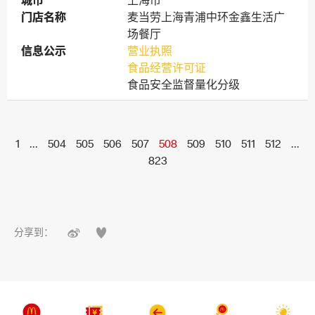
城市
城市
上海市
门店名称
门店名称
麦当劳上海青浦中环金鑫生活广
场餐厅
信息公示
信息公示
营业执照
食品经营许可证
食品安全监督量化分级
1
...
504
505
506
507
508
509
510
511
512
...
823


分享到：