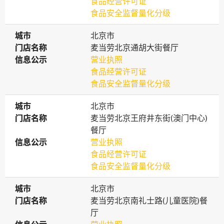
食品经营许可证
食品安全监督量化分级
城市
城市
北京市
门店名称
门店名称
麦当劳北京通胡大街餐厅
信息公示
信息公示
营业执照
食品经营许可证
食品安全监督量化分级
城市
城市
北京市
门店名称
门店名称
麦当劳北京王府井东街(澳门中心)
餐厅
信息公示
信息公示
营业执照
食品经营许可证
食品安全监督量化分级
城市
城市
北京市
门店名称
门店名称
麦当劳北京南礼士路(儿童医院)餐
厅