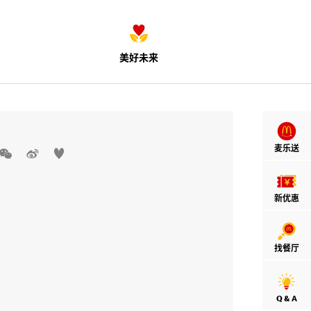
美好未来
麦乐送



新优惠
找餐厅
Q & A