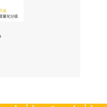
可证
督量化分级
3