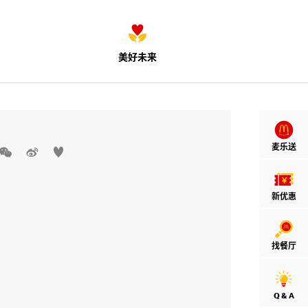
美好未来
麦乐送



新优惠
找餐厅
Q & A