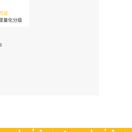
可证
督量化分级
3