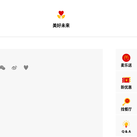
美好未来
麦乐送



新优惠
找餐厅
Q & A