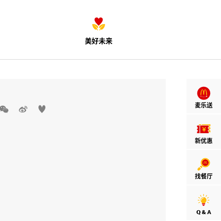
美好未来
麦乐送



新优惠
找餐厅
Q & A