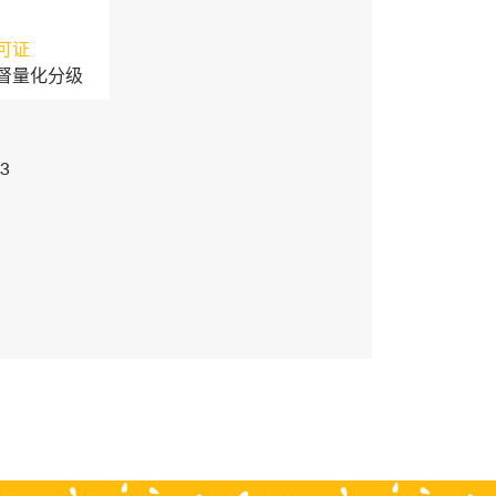
可证
督量化分级
3