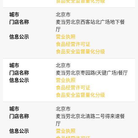
食品安全监督量化分级
城市
城市
北京市
门店名称
门店名称
麦当劳北京西客站北广场地下餐
厅
信息公示
信息公示
营业执照
食品经营许可证
食品安全监督量化分级
城市
城市
北京市
门店名称
门店名称
麦当劳北京枣园路(天键广场)餐厅
信息公示
信息公示
营业执照
食品经营许可证
食品安全监督量化分级
城市
城市
北京市
门店名称
门店名称
麦当劳北京北清路二号得来速餐
厅
信息公示
信息公示
营业执照