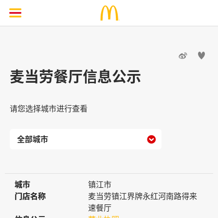


麦当劳餐厅信息公示
请您选择城市进行查看

城市
城市
镇江市
门店名称
门店名称
麦当劳镇江界牌永红河南路得来
速餐厅