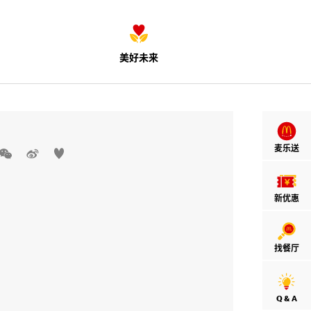
美好未来
麦乐送



新优惠
找餐厅
Q & A