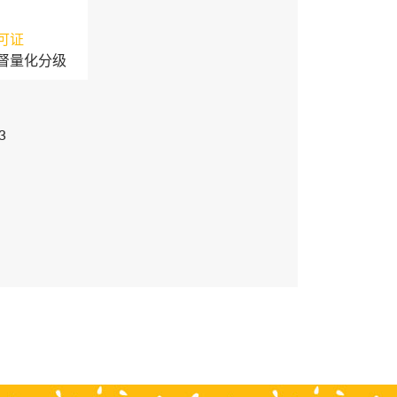
可证
督量化分级
3