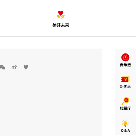
美好未来
麦乐送



新优惠
找餐厅
Q & A