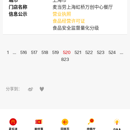
城市
城市
上海市
门店名称
门店名称
麦当劳上海虹桥万创中心餐厅
信息公示
信息公示
营业执照
食品经营许可证
食品安全监督量化分级
1
...
516
517
518
519
520
521
522
523
524
...
823


分享到：
麦乐送
新优惠
回首页
找餐厅
Q & A