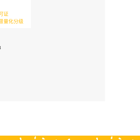
可证
督量化分级
3