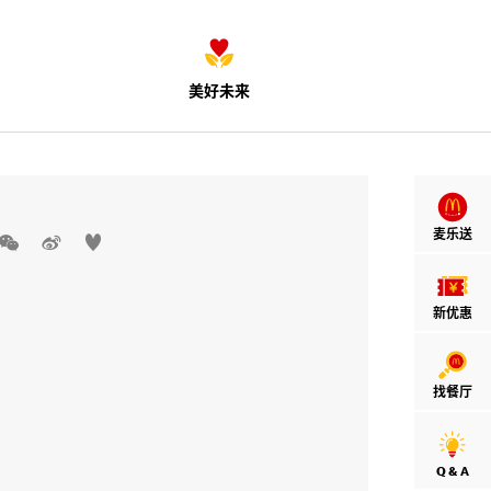
美好未来
麦乐送



新优惠
找餐厅
Q & A