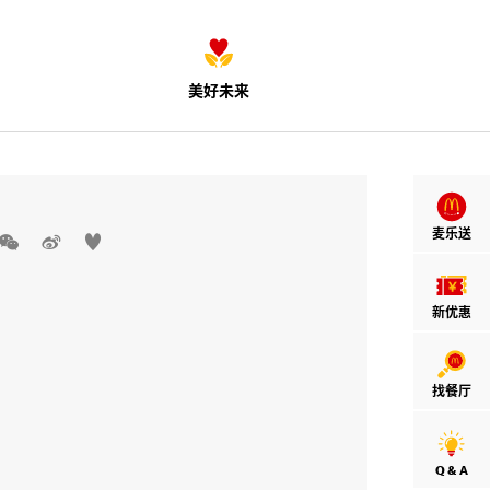
美好未来
麦乐送



新优惠
找餐厅
Q & A