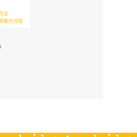
可证
督量化分级
3