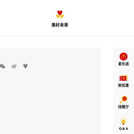
美好未来
麦乐送



新优惠
找餐厅
Q & A