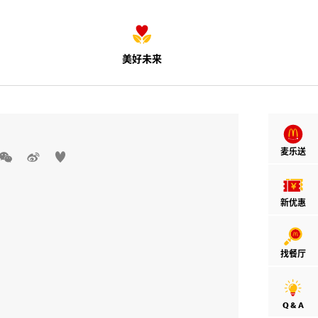
美好未来
麦乐送



新优惠
找餐厅
Q & A