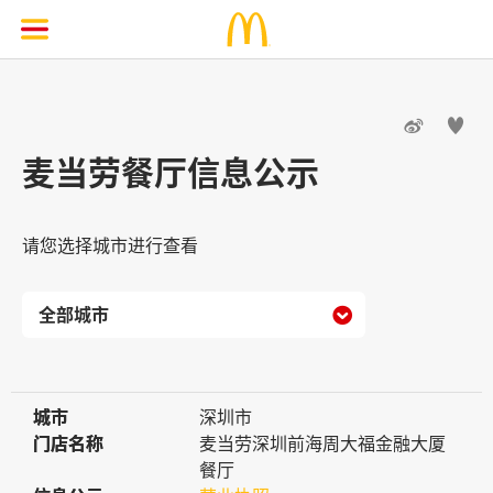


麦当劳餐厅信息公示
请您选择城市进行查看

城市
城市
深圳市
门店名称
门店名称
麦当劳深圳前海周大福金融大厦
餐厅