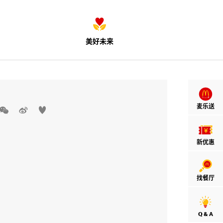
美好未来
麦乐送



新优惠
找餐厅
Q & A