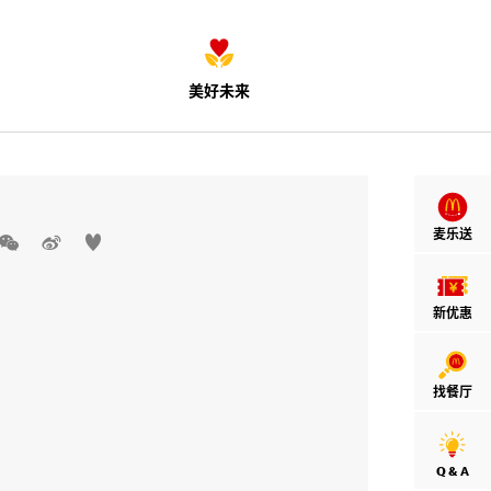
美好未来
麦乐送



新优惠
找餐厅
Q & A