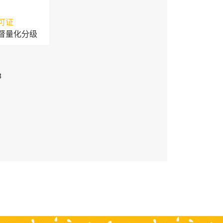
可证
督量化分级
3