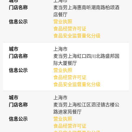
城市
城市
上海市
门店名称
门店名称
麦当劳上海惠南听潮南路柏颂酒
店餐厅
信息公示
信息公示
营业执照
食品经营许可证
食品安全监督量化分级
城市
城市
上海市
门店名称
门店名称
麦当劳上海虹口四川北路盛邦国
际大厦餐厅
信息公示
信息公示
营业执照
食品经营许可证
食品安全监督量化分级
城市
城市
上海市
门店名称
门店名称
麦当劳上海松江区泗泾镇古楼公
路迪家苑餐厅
信息公示
信息公示
营业执照
食品经营许可证