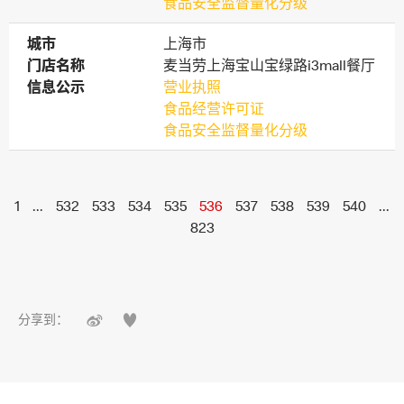
食品安全监督量化分级
城市
城市
上海市
门店名称
门店名称
麦当劳上海宝山宝绿路i3mall餐厅
信息公示
信息公示
营业执照
食品经营许可证
食品安全监督量化分级
1
...
532
533
534
535
536
537
538
539
540
...
823


分享到：