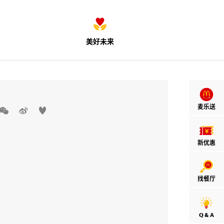
美好未来
麦乐送



新优惠
找餐厅
Q & A