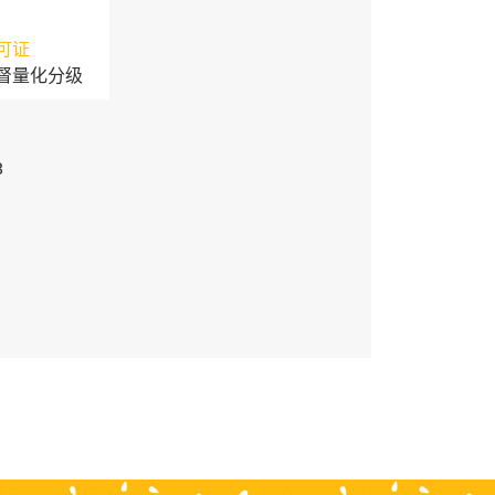
可证
督量化分级
3