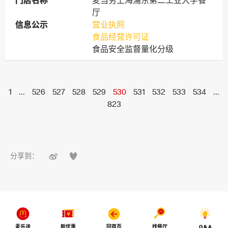
门店名称
门店名称
麦当劳上海浦东第二工业大学餐
厅
信息公示
信息公示
营业执照
食品经营许可证
食品安全监督量化分级
1
...
526
527
528
529
530
531
532
533
534
...
823


分享到：
麦乐送
新优惠
回首页
找餐厅
Q & A