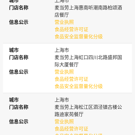
城市
城市
上海市
门店名称
门店名称
麦当劳上海惠南听潮南路柏颂酒
店餐厅
信息公示
信息公示
营业执照
食品经营许可证
食品安全监督量化分级
城市
城市
上海市
门店名称
门店名称
麦当劳上海虹口四川北路盛邦国
际大厦餐厅
信息公示
信息公示
营业执照
食品经营许可证
食品安全监督量化分级
城市
城市
上海市
门店名称
门店名称
麦当劳上海松江区泗泾镇古楼公
路迪家苑餐厅
信息公示
信息公示
营业执照
食品经营许可证