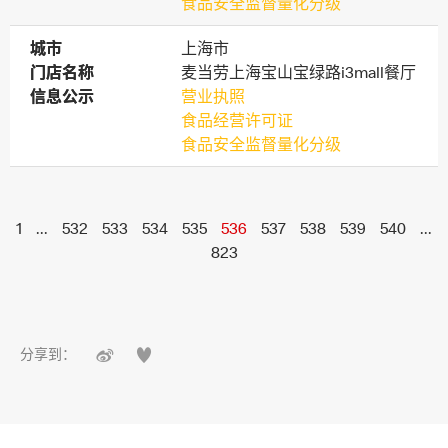
食品安全监督量化分级
城市
城市
上海市
门店名称
门店名称
麦当劳上海宝山宝绿路i3mall餐厅
信息公示
信息公示
营业执照
食品经营许可证
食品安全监督量化分级
1
...
532
533
534
535
536
537
538
539
540
...
823


分享到：