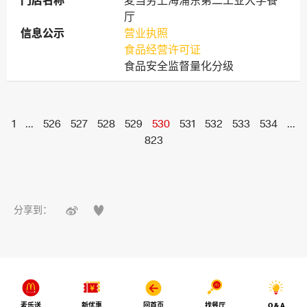
门店名称
门店名称
麦当劳上海浦东第二工业大学餐
厅
信息公示
信息公示
营业执照
食品经营许可证
食品安全监督量化分级
1
...
526
527
528
529
530
531
532
533
534
...
823


分享到：
麦乐送
新优惠
回首页
找餐厅
Q & A